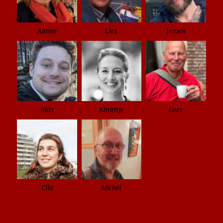
Aimee
Lies
Jeroen
Max
Klaartje
Cees
Ella
Michel