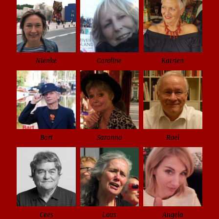
Nienke
Caroline
Katrien
Bart
Saranna
Roel
Cees
Lous
Angela