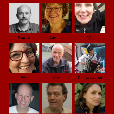
Wilfried
Liesbeth
Wil
Noor
Kees
Toni, accordeon