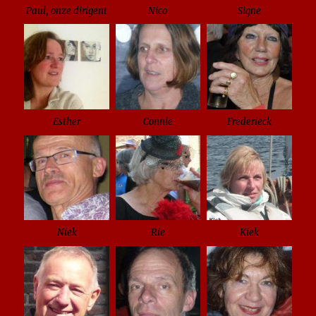
Paul, onze dirigent
Nico
Signe
Esther
Connie
Frederieck
Niek
Rie
Kiek