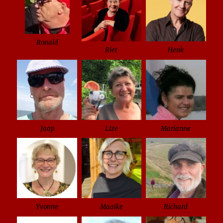
Ronald
Riet
Henk
Jaap
Lize
Marianne
Yvonne
Maaike
Richard