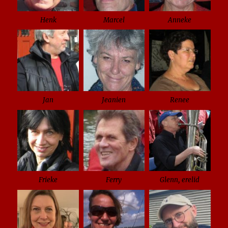
Henk
Marcel
Anneke
Jan
Jeanien
Renee
Frieke
Ferry
Glenn, erelid