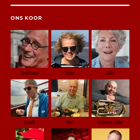
ONS KOOR
Radboud
Rina
Mia
Jacob
Bert
Fabian, tuba