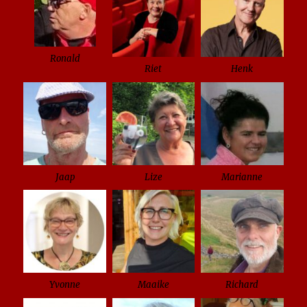
Ronald
Riet
Henk
Jaap
Lize
Marianne
Yvonne
Maaike
Richard