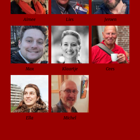
Aimee
Lies
Jeroen
Max
Klaartje
Cees
Ella
Michel