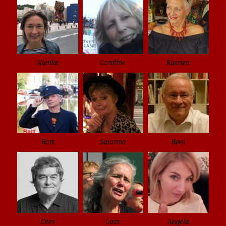
Nienke
Caroline
Katrien
Bart
Saranna
Roel
Cees
Lous
Angela