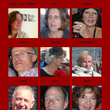
Paul, onze dirigent
Nico
Signe
Esther
Connie
Frederieck
Niek
Rie
Kiek