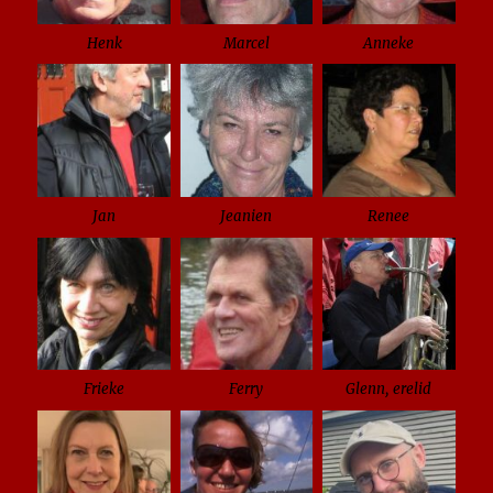
Henk
Marcel
Anneke
Jan
Jeanien
Renee
Frieke
Ferry
Glenn, erelid