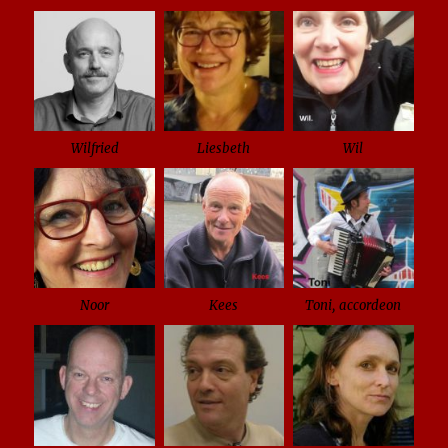
Wilfried
Liesbeth
Wil
Noor
Kees
Toni, accordeon