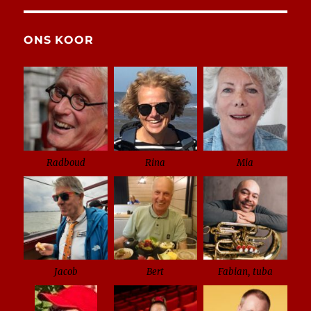
ONS KOOR
Radboud
Rina
Mia
Jacob
Bert
Fabian, tuba