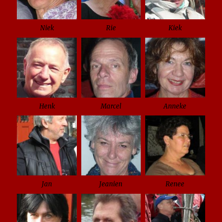
Niek
Rie
Kiek
Henk
Marcel
Anneke
Jan
Jeanien
Renee