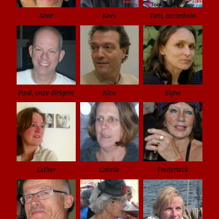
Noor
Kees
Toni, accordeon
Paul, onze dirigent
Nico
Signe
Esther
Connie
Frederieck