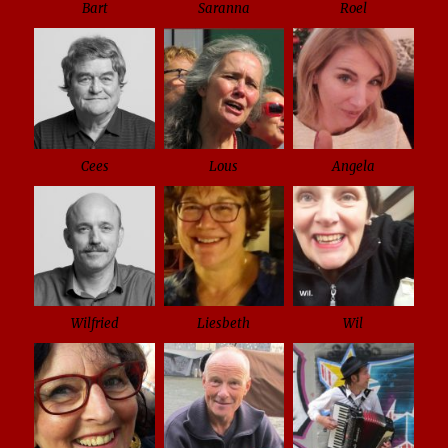
Bart
Saranna
Roel
Cees
Lous
Angela
Wilfried
Liesbeth
Wil