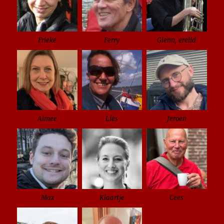
Frieke
Ferry
Glenn, erelid
Aimee
Lies
Jeroen
Max
Klaartje
Cees