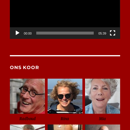
00:00
05:39
ONS KOOR
Radboud
Rina
Mia