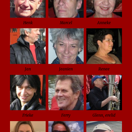
Henk
Marcel
Anneke
Jan
Jeanien
Renee
Frieke
Ferry
Glenn, erelid