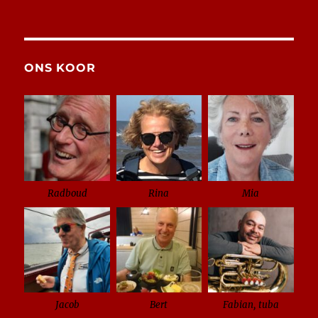
ONS KOOR
Radboud
Rina
Mia
Jacob
Bert
Fabian, tuba