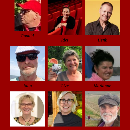
Ronald
Riet
Henk
Jaap
Lize
Marianne