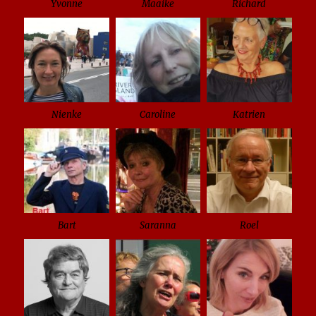
Yvonne
Maaike
Richard
Nienke
Caroline
Katrien
Bart
Saranna
Roel