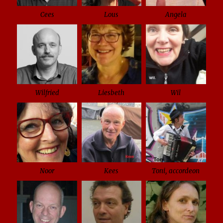
Cees
Lous
Angela
Wilfried
Liesbeth
Wil
Noor
Kees
Toni, accordeon