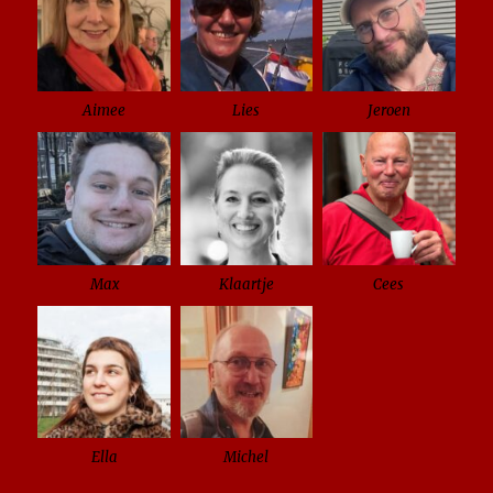
Aimee
Lies
Jeroen
Max
Klaartje
Cees
Ella
Michel