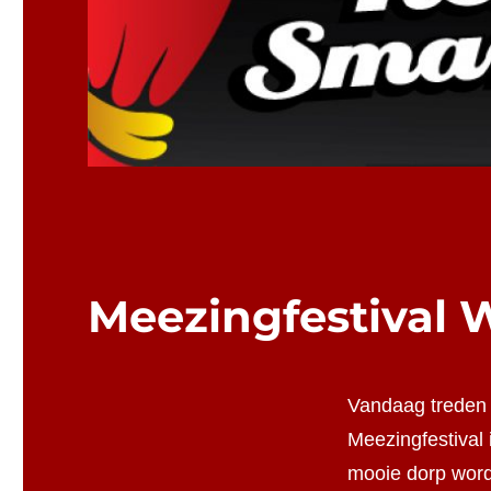
Meezingfestival 
Vandaag treden w
Meezingfestival 
mooie dorp word