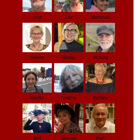
Jaap
Lize
Marianne
Yvonne
Maaike
Richard
Nienke
Caroline
Katrien
Bart
Saranna
Roel