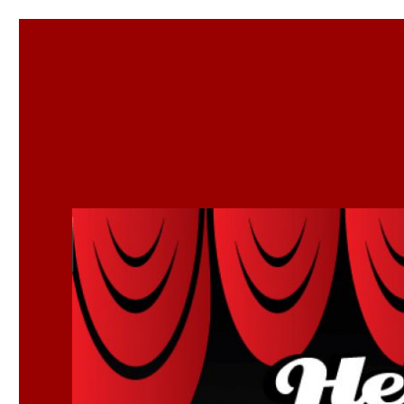
Het Amsterdams Smartlap
Het Amsterdams Smartlappenkoor brengt gezelligheid en 