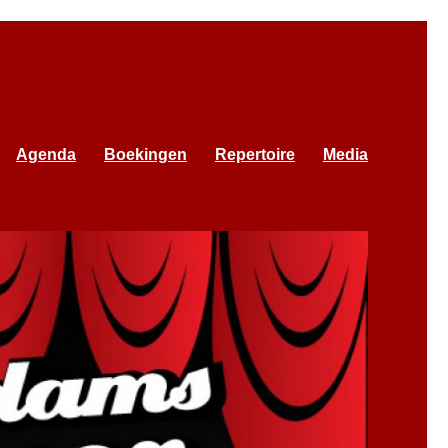
s! Smartlappen, Amsterdam, lach en een traan
Agenda
Boekingen
Repertoire
Media