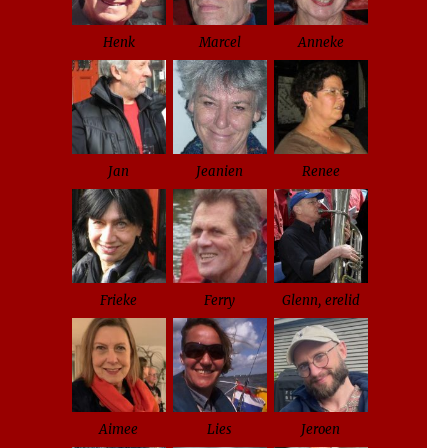
Henk
Marcel
Anneke
Jan
Jeanien
Renee
Frieke
Ferry
Glenn, erelid
Aimee
Lies
Jeroen