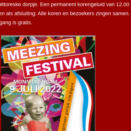
pittoreske dorpje. Een permanent korengeluid van 12.00
en als afsluiting: Alle koren en bezoekers zingen samen.
gang is gratis.