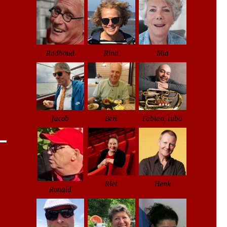
Radboud
Rina
Mia
Jacob
Bert
Fabian, tuba
Riet
Henk
Ronald