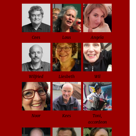
Cees
Lous
Angela
Wilfried
Liesbeth
Wil
Noor
Kees
Toni,
accordeon