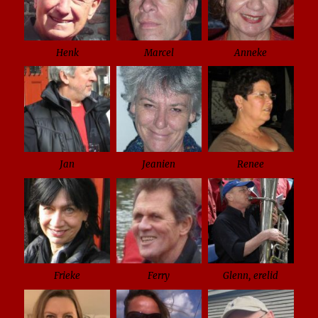
Henk
Marcel
Anneke
Jan
Jeanien
Renee
Frieke
Ferry
Glenn, erelid