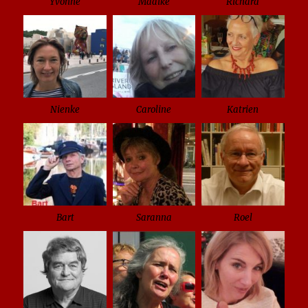
Yvonne
Maaike
Richard
Nienke
Caroline
Katrien
Bart
Saranna
Roel