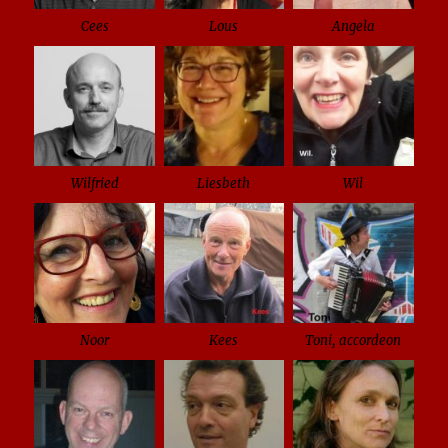
Cees
Lous
Angela
Wilfried
Liesbeth
Wil
Noor
Kees
Toni, accordeon