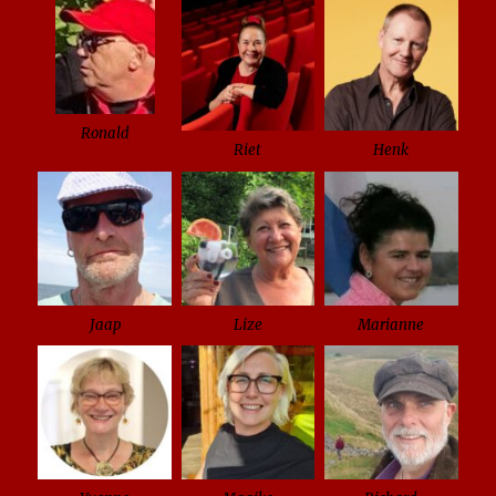
Ronald
Riet
Henk
Jaap
Lize
Marianne