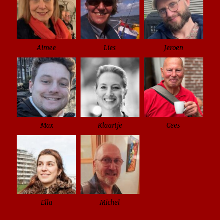
Aimee
Lies
Jeroen
Max
Klaartje
Cees
Ella
Michel