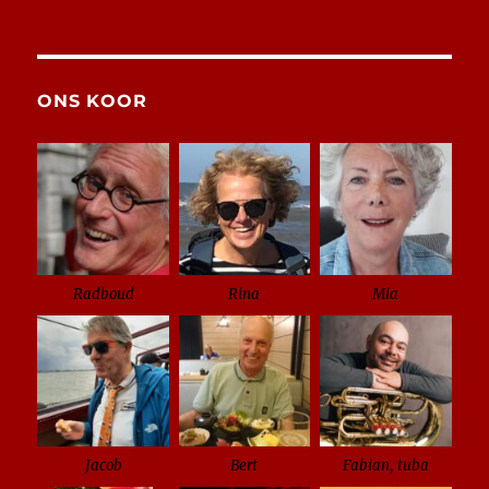
ONS KOOR
Radboud
Rina
Mia
Jacob
Bert
Fabian, tuba